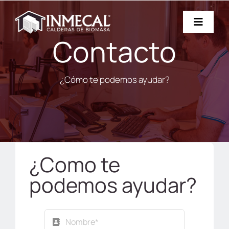
Saltar
al
Toggle
contenido
Contacto
Navigat
EMPRESA
¿Cómo te podemos ayudar?
CALDERAS
CONTACTO
SAT
¿Como te
NOTICIAS
podemos ayudar?