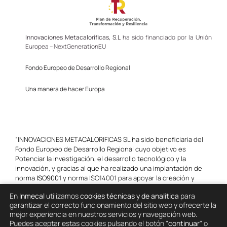
Innovaciones Metacaloríficas, S.L
ha sido financiado por la Unión
Europea – NextGenerationEU
Fondo Europeo de Desarrollo Regional
Una manera de hacer Europa
“INNOVACIONES METACALORIFICAS SL ha sido beneficiaria del
Fondo Europeo de Desarrollo Regional cuyo objetivo es
Potenciar la investigación, el desarrollo tecnológico y la
innovación, y gracias al que ha realizado una implantación de
norma
ISO9001
y norma ISO14001 para apoyar la creación y
consolidación de empresas innovadoras. Junio de 2023. Para
En
Inmecal
utilizamos
cookies técnicas y de analítica
para
ello ha contado con el apoyo del Programa InnoCámaras de la
garantizar el correcto funcionamiento del sitio web y ofrecerte la
Cámara de Comercio de Granada.”
mejor experiencia en nuestros servicios y navegación web.
Puedes aceptar estas cookies pulsando el botón "
continuar
" o
Una manera de hacer Europa.